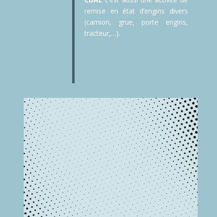
remise en état d’engins divers
(camion, grue, porte engins,
tracteur,…).