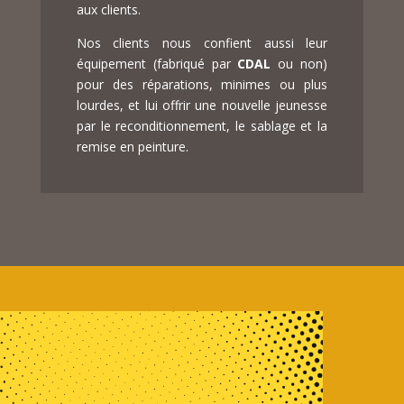
aux clients.
Nos clients nous confient aussi leur
équipement (fabriqué par
CDAL
ou non)
pour des réparations, minimes ou plus
lourdes, et lui offrir une nouvelle jeunesse
par le reconditionnement, le sablage et la
remise en peinture.